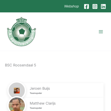
Skip
Webshop
to
content
BSC Roosendaal 5
Jeroen Buijs
Teamspeler
Matthew Clarijs
Teamspeler