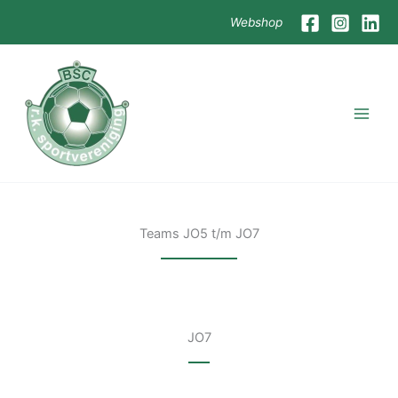
Skip
Webshop
to
content
Teams JO5 t/m JO7
JO7