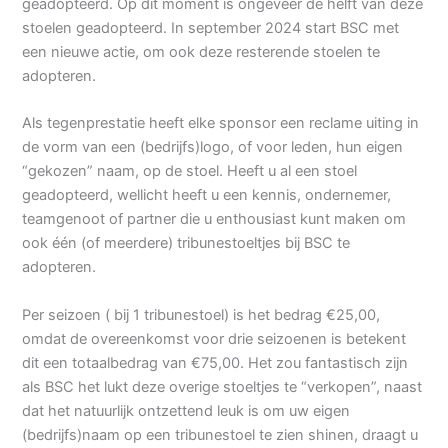
geadopteerd. Op dit moment is ongeveer de helft van deze
stoelen geadopteerd. In september 2024 start BSC met
een nieuwe actie, om ook deze resterende stoelen te
adopteren.
Als tegenprestatie heeft elke sponsor een reclame uiting in
de vorm van een (bedrijfs)logo, of voor leden, hun eigen
“gekozen” naam, op de stoel. Heeft u al een stoel
geadopteerd, wellicht heeft u een kennis, ondernemer,
teamgenoot of partner die u enthousiast kunt maken om
ook één (of meerdere) tribunestoeltjes bij BSC te
adopteren.
Per seizoen ( bij 1 tribunestoel) is het bedrag €25,00,
omdat de overeenkomst voor drie seizoenen is betekent
dit een totaalbedrag van €75,00. Het zou fantastisch zijn
als BSC het lukt deze overige stoeltjes te “verkopen”, naast
dat het natuurlijk ontzettend leuk is om uw eigen
(bedrijfs)naam op een tribunestoel te zien shinen, draagt u