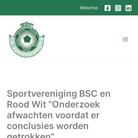
Skip
Webshop
to
content
Sportvereniging BSC en
Rood Wit “Onderzoek
afwachten voordat er
conclusies worden
getrokken”