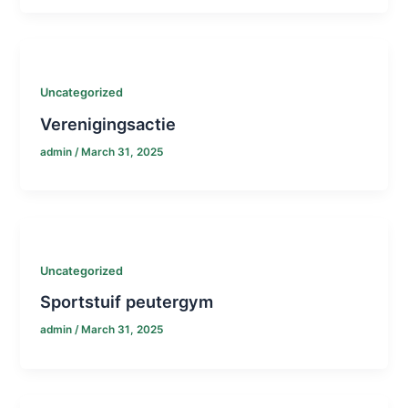
Uncategorized
Verenigingsactie
admin
/
March 31, 2025
Uncategorized
Sportstuif peutergym
admin
/
March 31, 2025