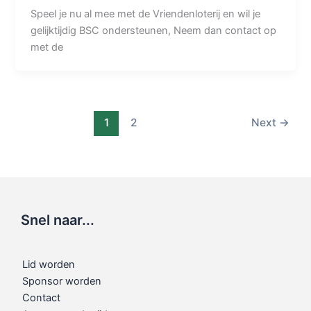
Speel je nu al mee met de Vriendenloterij en wil je
gelijktijdig BSC ondersteunen, Neem dan contact op
met de
1
2
Next
→
Snel naar...
Lid worden
Sponsor worden
Contact