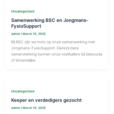
Uncategorized
Samenwerking BSC en Jongmans-
FysioSupport
admin
/
March 19, 2025
Bij BSC zijn we trots op onze samenwerking met
Jongmans-FysioSupport. Dankzij deze
samenwerking kunnen onze voetballers bij blessures
of lichamelijke
Uncategorized
Keeper en verdedigers gezocht
admin
/
March 19, 2025