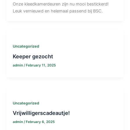
Onze kleedkamerdeuren zijn nu mooi bestickerd!
Leuk vernieuwd en helemaal passend bij BSC.
Uncategorized
Keeper gezocht
admin
/
February 11, 2025
Uncategorized
Vrijwilligerscadeautje!
admin
/
February 6, 2025