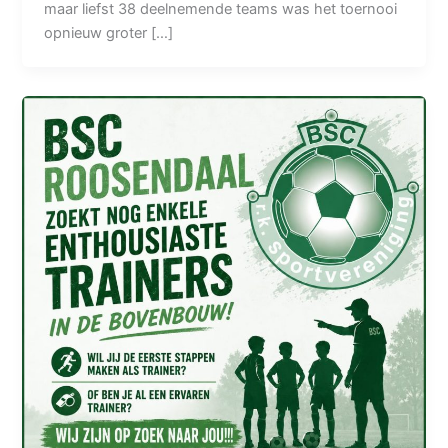
maar liefst 38 deelnemende teams was het toernooi
opnieuw groter […]