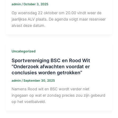
admin
/
October 3, 2025
Op woensdag 22 oktober om 20.00 vindt weer de
jaarlijkse ALV plaats. De agenda volgt maar reserveer
alvast deze datum.
Uncategorized
Sportvereniging BSC en Rood Wit
“Onderzoek afwachten voordat er
conclusies worden getrokken”
admin
/
September 30, 2025
Namens Rood wit en BSC wordt verder niet
ingegaan op wat er zondag precies zou zijn gebeurd
op het voetbalveld.