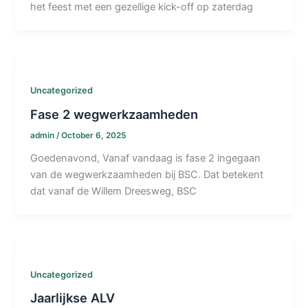
het feest met een gezellige kick-off op zaterdag
Uncategorized
Fase 2 wegwerkzaamheden
admin
/
October 6, 2025
Goedenavond, Vanaf vandaag is fase 2 ingegaan
van de wegwerkzaamheden bij BSC. Dat betekent
dat vanaf de Willem Dreesweg, BSC
Uncategorized
Jaarlijkse ALV