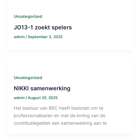
Uncategorized
JO13-1 zoekt spelers
admin
/
September 3, 2025
Uncategorized
NIKKI samenwerking
admin
/
August 25, 2025
Het bestuur van BSC heeft besloten om te
professionaliseren en met de inning van de
contributiegelden een samenwerking aan te