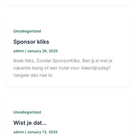
Uncategorized
Sponsor kliks
admin
/
January 29, 2025
Boek Niks, Zonder SponsorKliks. Ben jij al met je
vakantie bezig of een hotel voor Valentijnsdag?
Vergeet dan niet te
Uncategorized
Wist je dat…
admin
/
January 13, 2025