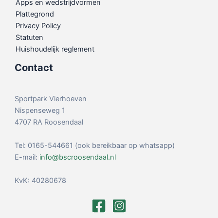
Apps en wedstrijdvormen
Plattegrond
Privacy Policy
Statuten
Huishoudelijk reglement
Contact
Sportpark Vierhoeven
Nispenseweg 1
4707 RA Roosendaal
Tel: 0165-544661 (ook bereikbaar op whatsapp)
E-mail:
info@bscroosendaal.nl
KvK: 40280678