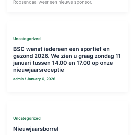
Roosendaal weer een nieuwe sponsor.
Uncategorized
BSC wenst iedereen een sportief en
gezond 2026. We zien u graag zondag 11
januari tussen 14.00 en 17.00 op onze
nieuwjaarsreceptie
admin
/
January 6, 2026
Uncategorized
Nieuwjaarsborrel