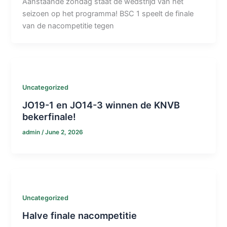
Aanstaande zondag staat dé wedstrijd van het
seizoen op het programma! BSC 1 speelt de finale
van de nacompetitie tegen
Uncategorized
JO19-1 en JO14-3 winnen de KNVB
bekerfinale!
admin
/
June 2, 2026
Uncategorized
Halve finale nacompetitie